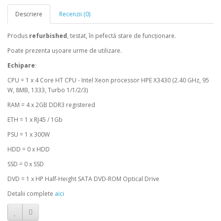
Descriere
Recenzii (0)
Produs
refurbished
, testat, în pefectă stare de funcționare.
Poate prezenta ușoare urme de utilizare.
Echipare
:
CPU = 1 x 4 Core HT CPU - Intel Xeon processor HPE X3430 (2.40 GHz, 95
W, 8MB, 1333, Turbo 1/1/2/3)
RAM = 4 x 2GB DDR3 registered
ETH = 1 x RJ45 / 1Gb
PSU = 1 x 300W
HDD = 0 x HDD
SSD = 0 x SSD
DVD = 1 x HP Half-Height SATA DVD-ROM Optical Drive
Detalii complete
aici