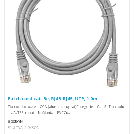
Patch cord cat. 5e, RJ45-RJ45, UTP, 1.0m
Tip conductoare = CCA (aluminiu cuprat)Categorie = Cat. 5eTip cablu
= U/UTPEcranat = NuManta = PVCCu..
6,00RON
Fără TVA: 5,04RON