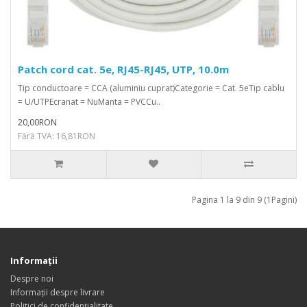
Patch cord cat. 5e, RJ45-RJ45, UTP, 10.0m
Tip conductoare = CCA (aluminiu cuprat)Categorie = Cat. 5eTip cablu
= U/UTPEcranat = NuManta = PVCCu..
20,00RON
Fără TVA: 16,81RON
Pagina 1 la 9 din 9 (1Pagini)
Informații
Despre noi
Informații despre livrare
Politici de confidențialitate