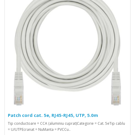
Patch cord cat. 5e, RJ45-RJ45, UTP, 5.0m
Tip conductoare = CCA (aluminiu cuprat)Categorie = Cat. 5eTip cablu
= U/UTPEcranat = NuManta = PVCCu..