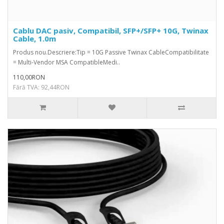
Cablu DAC pasiv, Compatibil, SFP+/SFP+ 10G, Twinax
Cable, 1.0m
Produs nou.Descriere:Tip = 10G Passive Twinax CableCompatibilitate
= Multi-Vendor MSA CompatibleMedi..
110,00RON
Fără TVA: 92,44RON