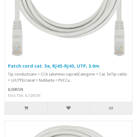
Patch cord cat. 5e, RJ45-RJ45, UTP, 3.0m
Tip conductoare = CCA (aluminiu cuprat)Categorie = Cat. 5eTip cablu
= U/UTPEcranat = NuManta = PVCCu..
8,00RON
Fără TVA: 6,72RON