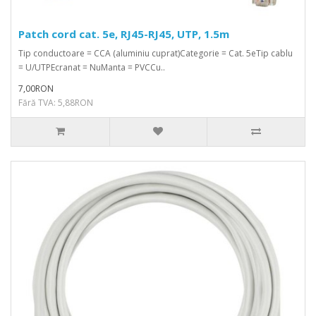
Patch cord cat. 5e, RJ45-RJ45, UTP, 1.5m
Tip conductoare = CCA (aluminiu cuprat)Categorie = Cat. 5eTip cablu
= U/UTPEcranat = NuManta = PVCCu..
7,00RON
Fără TVA: 5,88RON