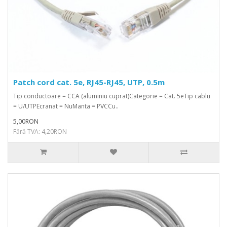
Patch cord cat. 5e, RJ45-RJ45, UTP, 0.5m
Tip conductoare = CCA (aluminiu cuprat)Categorie = Cat. 5eTip cablu
= U/UTPEcranat = NuManta = PVCCu..
5,00RON
Fără TVA: 4,20RON